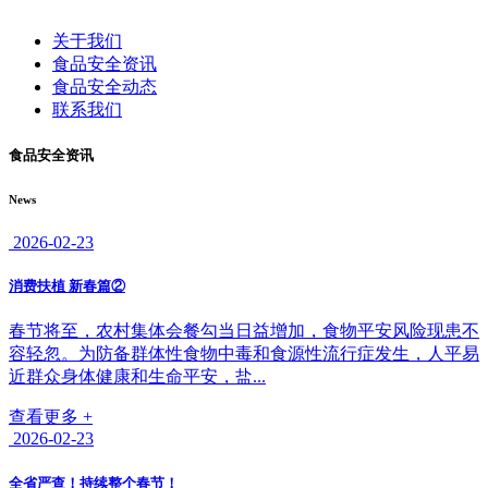
关于我们
食品安全资讯
食品安全动态
联系我们
食品安全资讯
News
2026-02-23
消费扶植 新春篇②
春节将至，农村集体会餐勾当日益增加，食物平安风险现患不
容轻忽。为防备群体性食物中毒和食源性流行症发生，人平易
近群众身体健康和生命平安，盐...
查看更多 +
2026-02-23
全省严查！持续整个春节！