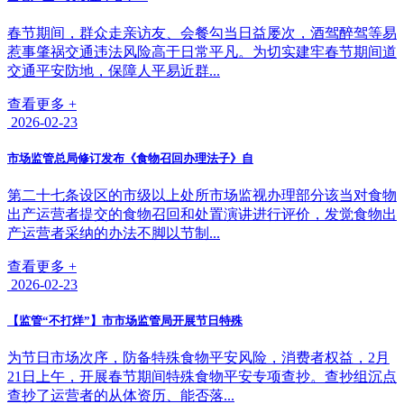
春节期间，群众走亲访友、会餐勾当日益屡次，酒驾醉驾等易
惹事肇祸交通违法风险高于日常平凡。为切实建牢春节期间道
交通平安防地，保障人平易近群...
查看更多 +
2026-02-23
市场监管总局修订发布《食物召回办理法子》自
第二十七条设区的市级以上处所市场监视办理部分该当对食物
出产运营者提交的食物召回和处置演讲进行评价，发觉食物出
产运营者采纳的办法不脚以节制...
查看更多 +
2026-02-23
【监管“不打烊”】市市场监管局开展节日特殊
为节日市场次序，防备特殊食物平安风险，消费者权益，2月
21日上午，开展春节期间特殊食物平安专项查抄。查抄组沉点
查抄了运营者的从体资历、能否落...