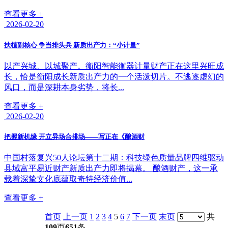
查看更多 +
2026-02-20
扶植副核心 争当排头兵 新质出产力：“小计量”
以产兴城、以城聚产。衡阳智能衡器计量财产正在这里兴旺成
长，恰是衡阳成长新质出产力的一个活泼切片。不逃逐虚幻的
风口，而是深耕本身劣势，将长...
查看更多 +
2026-02-20
把握新机缘 开立异场合排场——写正在《酿酒财
中国村落复兴50人论坛第十二期：科技绿色质量品牌四维驱动
县域富平易近财产新质出产力即将揭幕。 酿酒财产，这一承
载着深挚文化底蕴取奇特经济价值...
查看更多 +
首页
上一页
1
2
3
4
5
6
7
下一页
末页
共
109
页
651
条