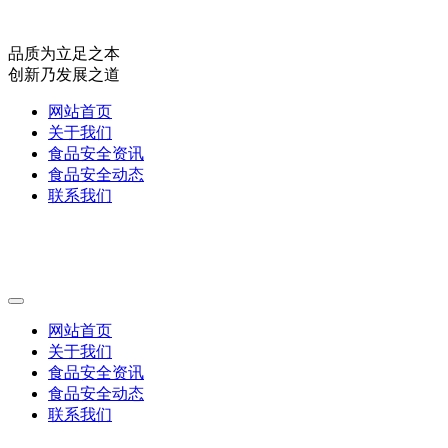
品质为立足之本
创新乃发展之道
网站首页
关于我们
食品安全资讯
食品安全动态
联系我们
网站首页
关于我们
食品安全资讯
食品安全动态
联系我们