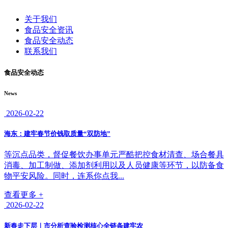
关于我们
食品安全资讯
食品安全动态
联系我们
食品安全动态
News
2026-02-22
海东：建牢春节价钱取质量“双防地”
等沉点品类，督促餐饮办事单元严酷把控食材清查、场合餐具
消毒、加工制做、添加剂利用以及人员健康等环节，以防备食
物平安风险。同时，连系你点我...
查看更多 +
2026-02-22
新春走下层｜市分析查验检测核心全链条建牢农