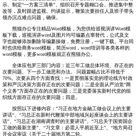
示、制定“一方案三清单”、组织召开专题糊口会、推进集中整
改等，及时跟进监视、约谈提示，鞭策次要担任人及班子带头
领办沉点难点问题，确保。
熊猫办公专注精品Word模板，为您供给巡视演讲Word模
板下载，巡视演讲word及图片均可编纂点窜替代，公式及文
字也能够添加删除等编纂操做，免费注册，一键下载。平台同
时也供给商务word模板，简历word，word培训等各类各样的
word模板，更多word模板就正在熊猫办公。
全体应包罗三部门内容：近三年工做总体环境、存正在的
次要问题、下一步工做思和办法。 问题篇幅占比不得低于
70%。次要从四个方面查找：一是贯彻落实党的理论线方针政
策和严沉决策方面存正在的次要问题；二是全面从严治党“两
个义务”方面存正在的次要问题；三是党委落实新时代党的组
织线方面存正在的次要问题；四是。
按照以下进修内容：”习正在地方金融工做会议上的主要
讲话“、“习总正在新时代鞭策中部地域兴起座谈会上的主要讲
话”、“习总正在湖南调查时的主要讲话”、“习总关于国资国企
工做的最新主要”、“习文章：必需人平易近至上”、“地方局召
开会议审议《关于二十届地方第二轮。