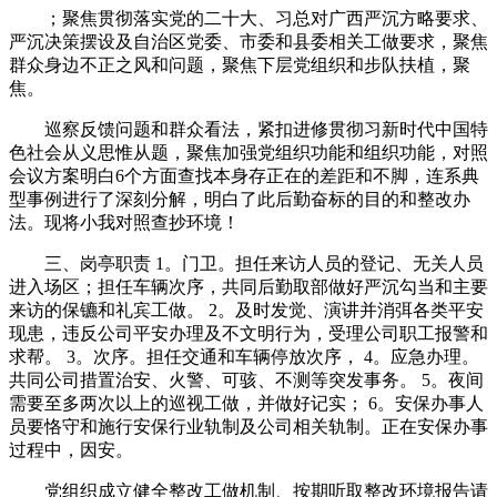
；聚焦贯彻落实党的二十大、习总对广西严沉方略要求、
严沉决策摆设及自治区党委、市委和县委相关工做要求，聚焦
群众身边不正之风和问题，聚焦下层党组织和步队扶植，聚
焦。
巡察反馈问题和群众看法，紧扣进修贯彻习新时代中国特
色社会从义思惟从题，聚焦加强党组织功能和组织功能，对照
会议方案明白6个方面查找本身存正在的差距和不脚，连系典
型事例进行了深刻分解，明白了此后勤奋标的目的和整改办
法。现将小我对照查抄环境！
三、岗亭职责 1。门卫。担任来访人员的登记、无关人员
进入场区；担任车辆次序，共同后勤取部做好严沉勾当和主要
来访的保镳和礼宾工做。 2。及时发觉、演讲并消弭各类平安
现患，违反公司平安办理及不文明行为，受理公司职工报警和
求帮。 3。次序。担任交通和车辆停放次序， 4。应急办理。
共同公司措置治安、火警、可骇、不测等突发事务。 5。夜间
需要至多两次以上的巡视工做，并做好记实； 6。安保办事人
员要恪守和施行安保行业轨制及公司相关轨制。正在安保办事
过程中，因安。
党组织成立健全整改工做机制、按期听取整改环境报告请