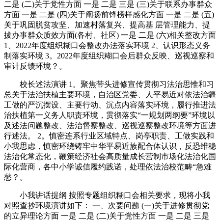
二是 (二)关于党性方面 一是 二是 三是 (三)关于联系办事群众
方面 一是 二是 (四)关于阐扬前锋榜样感化方面 一是 二是 (五)
关于巩固脱贫攻坚、加速村落复兴、提高基 层管理能力、提
拔办事群众质效方面(各村、社区) 一是 二是 (六)相关整改方面
1、2022年度组织糊口会整改办法落实环境 2、认识形态义务
制落实环境 3。2022年度组织糊口会后群众反映、巡视巡察和
审计反馈环境？。
校长述法演讲 1。聚焦带头进修宣传贯彻习法治思惟和习
总关于法治扶植主要环境，自治区党委、人平易近对依法治疆
工做的严沉摆设、主要行动、沉点内容落实环境，履行推进法
治扶植第一义务人职责环境，贯彻落实“一规划两纲要”环境以
及述法问题整改、法治督察整改、巡视巡察整改环境等方面进
行述法。 2。慎密连系行业区域特点、岗亭职责、工做实践和
小我思虑，慎密环绕铸牢中华平易近族配合体认识，反恐维稳
法治化常态化，鞭策经济社会高质量成长营制市场化法治化国
际化营商，各中小学诚信履约践诺，处理依法治校范畴“急难
愁？。
小我讲话提纲 按照专题组织糊口会相关要求，现将小我
对照查抄环境演讲如下： 一、次要问题 (一)关于进修贯彻党
的立异理论方面 一是 二是 (二)关于党性方面 一是 二是 三是