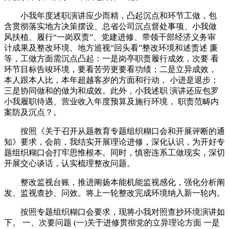
小我年度述职演讲应少而精，凸起沉点和环节工做，包
含贯彻落实地方决策摆设、总省公司沉点督处事项、小我做
风扶植、履行“一岗双责”、党建进修、带领干部经济义务审
计成果及整改环境、地方巡视“回头看”整改环境和述责述 廉
等，工做方面需沉点凸起：一是岗亭职责履行成效，次要 看
环节目标告竣环境，要看苦劳更要看功绩；二是立异成效，
本人跟本人比，本年超越客岁的方面和行动， 小进是退步；
三是协同做和的做为和成效。此外，小我述职 演讲还应包罗
小我履职待遇、营业收入年度预算及施行环境， 职责范畴内
案防及沉点？。
按照《关于召开从题教育专题组织糊口会和开展评断的通
知》要求，会前，我结实开展理论进修，深化认识，为开好专
题组织糊口会打牢思惟根本。同时，慎密连系工做现实，深切
开展交心谈话，认实梳理整改问题。
整改监视台账，推进阐扬本能机能监视感化，强化分析阐
发、监视查抄、问效。将上一轮整改完成环境纳入新一轮内。
按照专题组织糊口会要求，现将小我对照查抄环境演讲如
下。 一、次要问题 (一)关于进修贯彻党的立异理论方面 一是